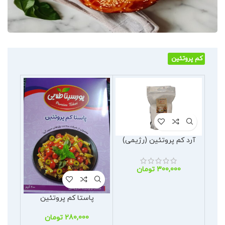
کم پروتئین
آرد کم پروتئین (رژیمی)
00
تومان
پود
پرو
پاستا کم پروتئین
تومان