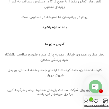
تلفن های تماس فقط از 8 صبح تا 16 در دسترس میباشد به غیر از
روزهای تعطیل
پیام در پیامرسان ها همیشه در دسترس است
با ما همراه باشید
آدرس های ما
دفتر مرکزی: همدان، خیابان مهدیه پارک علم و فناوری سلامت دانشگاه
علوم پزشکی همدان
کارخانه: همدان، جاده کرمانشاه ابتدای جاده چشمه قصابان، ورودی
شهرک بهاران
کلیه حقوق برای شرکت سلامت پژوهان محفوظ بوده و هرگونه کپی
1
برداری غیرمجاز می باشد.
Open
0
chaty
روشگاه
نوار کناری
سبد خرید
لیست علاقه مندی ها
حساب من