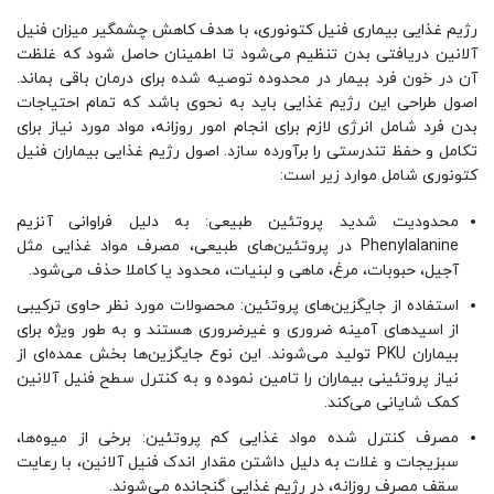
رژیم غذایی بیماری فنیل کتونوری، با هدف کاهش چشمگیر میزان فنیل
آلانین دریافتی بدن تنظیم می‌شود تا اطمینان حاصل شود که غلظت
آن در خون فرد بیمار در محدوده توصیه شده برای درمان باقی بماند.
اصول طراحی این رژیم غذایی باید به نحوی باشد که تمام احتیاجات
بدن فرد شامل انرژی لازم برای انجام امور روزانه، مواد مورد نیاز برای
تکامل و حفظ تندرستی را برآورده سازد. اصول رژیم غذایی بیماران فنیل
کتونوری شامل موارد زیر است:
محدودیت شدید پروتئین طبیعی: به دلیل فراوانی آنزیم
Phenylalanine در پروتئین‌های طبیعی، مصرف مواد غذایی مثل
آجیل، حبوبات، مرغ، ماهی و لبنیات، محدود یا کاملا حذف می‌شود.
استفاده از جایگزین‌های پروتئین: محصولات مورد نظر حاوی ترکیبی
از اسیدهای آمینه ضروری و غیرضروری هستند و به طور ویژه برای
بیماران PKU تولید می‌شوند. این نوع جایگزین‌ها بخش عمده‌ای از
نیاز پروتئینی بیماران را تامین نموده و به کنترل سطح فنیل آلانین
کمک شایانی می‌کند.
مصرف کنترل شده مواد غذایی کم پروتئین: برخی از میوه‌ها،
سبزیجات و غلات به دلیل داشتن مقدار اندک فنیل آلانین، با رعایت
سقف مصرف روزانه، در رژیم غذایی گنجانده می‌شوند.