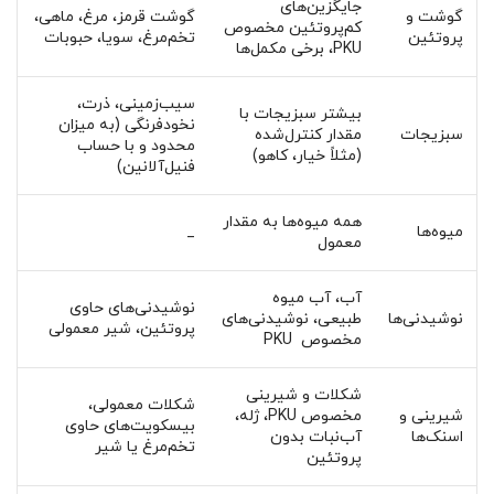
جایگزین‌های
گوشت و
گوشت قرمز، مرغ، ماهی،
کم‌پروتئین مخصوص
پروتئین
تخم‌مرغ، سویا، حبوبات
PKU، برخی مکمل‌ها
سیب‌زمینی، ذرت،
بیشتر سبزیجات با
نخودفرنگی (به میزان
سبزیجات
مقدار کنترل‌شده
محدود و با حساب
(مثلاً خیار، کاهو)
فنیل‌آلانین)
همه میوه‌ها به مقدار
میوه‌ها
_
معمول
آب، آب ‌میوه
نوشیدنی‌های حاوی
نوشیدنی‌ها
طبیعی، نوشیدنی‌های
پروتئین، شیر معمولی
مخصوص PKU
شکلات و شیرینی
شکلات معمولی،
شیرینی و
مخصوص PKU، ژله،
بیسکویت‌های حاوی
اسنک‌ها
آب‌نبات بدون
تخم‌مرغ یا شیر
پروتئین